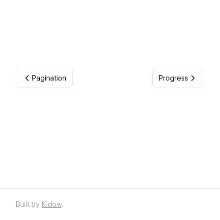
Pagination
Progress
Built by
Kidow
.