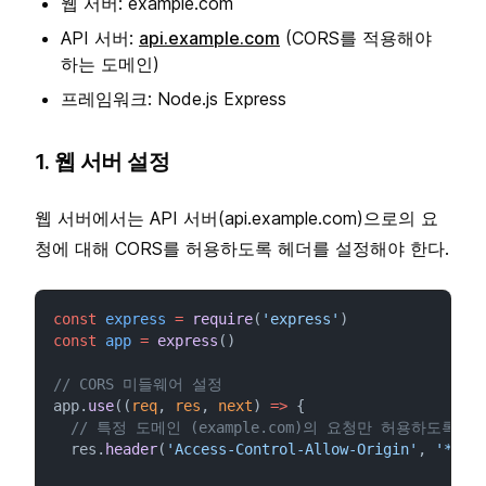
웹 서버: example.com
API 서버:
api.example.com
(CORS를 적용해야
하는 도메인)
프레임워크: Node.js Express
1. 웹 서버 설정
웹 서버에서는 API 서버(api.example.com)으로의 요
청에 대해 CORS를 허용하도록 헤더를 설정해야 한다.
const
express
=
require
(
'express'
)
const
app
=
express
()
// CORS 미들웨어 설정
app.
use
((
req
, 
res
, 
next
) 
=>
 {
// 특정 도메인 (example.com)의 요청만 허용하도록 
  res.
header
(
'Access-Control-Allow-Origin'
, 
'*'
)