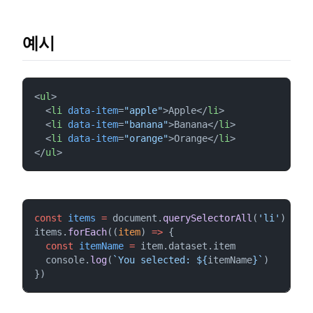
예시
<
ul
>
  <
li
data-item
=
"apple"
>Apple</
li
>
  <
li
data-item
=
"banana"
>Banana</
li
>
  <
li
data-item
=
"orange"
>Orange</
li
>
</
ul
>
const
items
=
 document.
querySelectorAll
(
'li'
)
items.
forEach
((
item
) 
=>
 {
const
itemName
=
 item.dataset.item
  console.
log
(
`You selected: ${
itemName
}`
)
})