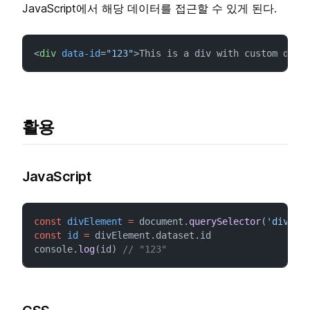
JavaScript에서 해당 데이터를 접근할 수 있게 된다.
<
div
data-id
=
"123"
>This is a div with custom data
활용
JavaScript
const
divElement
=
 document.
querySelector
(
'div'
)
const
id
=
 divElement.dataset.id
console.
log
(id) 
// "123"