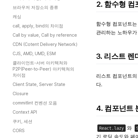
2. 함수형 
브라우저 저장소의 종류
캐싱
함수형 컴포넌트는 
call, apply, bind의 차이점
관리하는 노하우가
Call by value, Call by reference
CDN (Cotent Delivery Network)
CJS, AMD, UMD, ESM
3. 리스트 
클라이언트-서버 아키텍쳐와
P2P(Peer-to-Peer) 아키텍쳐의
차이점
리스트 컴포넌트의 
다.
Client State, Server State
Closure
commitlint 컨벤션 모음
4. 컴포넌트 분할
Context API
쿠키, 세션
와
React.lazy
CORS
기 로딩 속도와 페