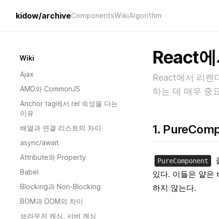
kidow/archive
Components
Wiki
Algorithm
Reac
Wiki
Ajax
React에서 리
AMD와 CommonJS
하는 데 매우 중
Anchor tag에서 rel 속성을 다는
이유
1. PureCom
배열과 연결 리스트의 차이
async/await
Attribute와 Property
PureComponent
Babel
있다. 이들은 얕은 
Blocking과 Non-Blocking
하지 않는다.
BOM과 DOM의 차이
브라우저 캐싱, 서버 캐싱