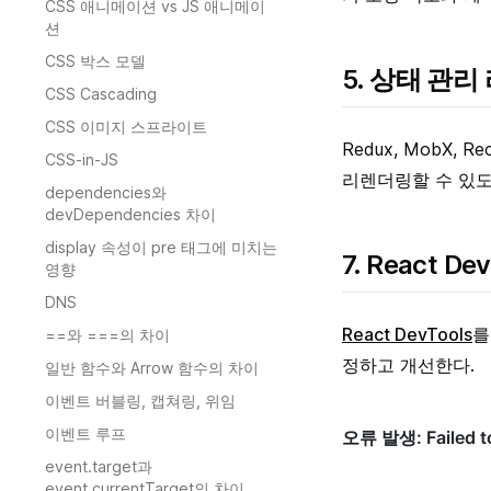
CSS 애니메이션 vs JS 애니메이
션
CSS 박스 모델
5. 상태 관
CSS Cascading
CSS 이미지 스프라이트
Redux, MobX
CSS-in-JS
리렌더링할 수 있도
dependencies와
devDependencies 차이
display 속성이 pre 태그에 미치는
7. React De
영향
DNS
React DevTools
를
==와 ===의 차이
정하고 개선한다.
일반 함수와 Arrow 함수의 차이
이벤트 버블링, 캡쳐링, 위임
이벤트 루프
event.target과
event.currentTarget의 차이