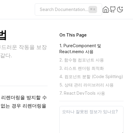
Search Documentation...
⌘
K
법
On This Page
1. PureComponent 및
부드러운 작동을 보장
React.memo 사용
같다.
2. 함수형 컴포넌트 사용
3. 리스트 렌더링 최적화
4. 컴포넌트 분할 (Code Splitting)
5. 상태 관리 라이브러리 사용
7. React DevTools 사용
 리렌더링을 방지할 수
이 없는 경우 리렌더링을